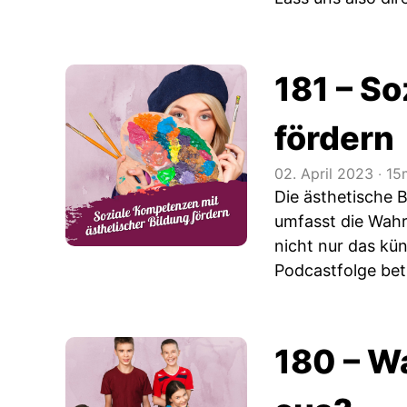
181 – S
fördern
02. April 2023
‧
15
Die ästhetische 
umfasst die Wah
nicht nur das kü
Podcastfolge be
180 – W