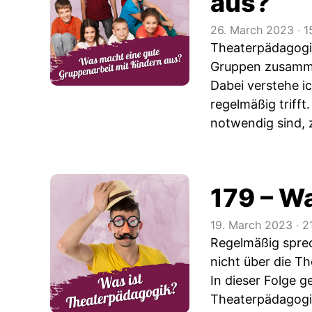
aus?
26. March 2023
‧
1
Theaterpädagogik
Gruppen zusamm
Dabei verstehe i
regelmäßig trifft
notwendig sind, z
179 – W
19. March 2023
‧
2
Regelmäßig sprec
nicht über die T
In dieser Folge 
Theaterpädagogi