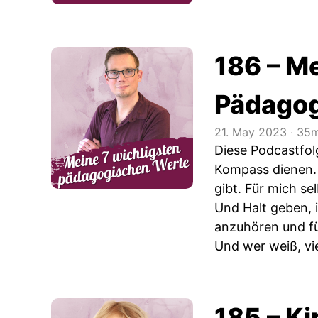
186 – M
Pädagog
21. May 2023
‧
35m
Diese Podcastfol
Kompass dienen. 
gibt. Für mich se
Und Halt geben, i
anzuhören und fü
Und wer weiß, vie
185 – K