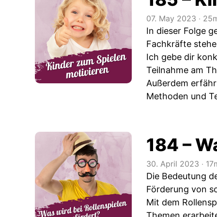
07. May 2023
‧
25m
In dieser Folge 
Fachkräfte stehe
Ich gebe dir kon
Teilnahme am The
Außerdem erfährs
Methoden und Tec
184 – Wa
30. April 2023
‧
17
Die Bedeutung de
Förderung von s
Mit dem Rollensp
Themen erarbeite