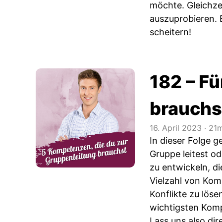
möchte. Gleichze
auszuprobieren. E
scheitern!
182 – F
brauchs
16. April 2023
‧
21m
In dieser Folge 
Gruppe leitest od
zu entwickeln, di
Vielzahl von Komp
Konflikte zu löse
wichtigsten Komp
Lass uns also dir