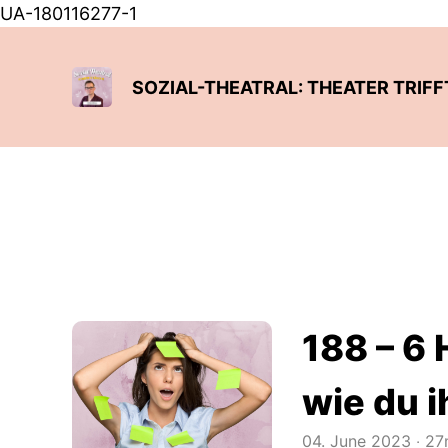
UA-180116277-1
SOZIAL-THEATRAL: THEATER TRIF
188 – 6
wie du 
04. June 2023
‧
27